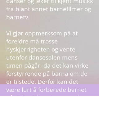
danser og leker til kjent musikk
fra blant annet barnefilmer og
barnetv.
Vi gjør oppmerksom på at
foreldre må trosse
nyskjerrigheten og vente
utenfor dansesalen mens
timen pågår, da det kan virke
forstyrrende på barna om de
er tilstede. Derfor kan det
være lurt å forberede barnet
på at han/ hun kommer alene
under timen.